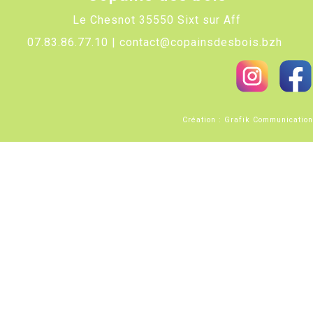
Le Chesnot
35550 Sixt sur Aff
07.83.86.77.10 |
contact@copainsdesbois.bzh
Création :
Grafik Communication