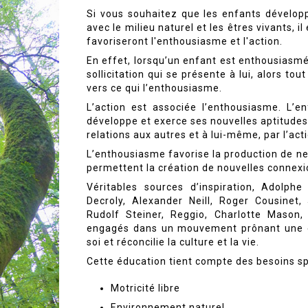
Si vous souhaitez que les enfants développe
avec le milieu naturel et les êtres vivants, i
favoriseront l'enthousiasme et l'action.
En effet, lorsqu’un enfant est enthousiasmé
sollicitation qui se présente à lui, alors t
vers ce qui l’enthousiasme.
L’action est associée l’enthousiasme. L’enf
développe et exerce ses nouvelles aptitudes 
relations aux autres et à lui-même, par l’acti
L’enthousiasme favorise la production de n
permettent la création de nouvelles connex
Véritables sources d’inspiration, Adolph
Decroly, Alexander Neill, Roger Cousinet, 
Rudolf Steiner, Reggio, Charlotte Mason,
engagés dans un mouvement prônant une éd
soi et réconcilie la culture et la vie.
Cette éducation tient compte des besoins spé
Motricité libre
Environnement naturel